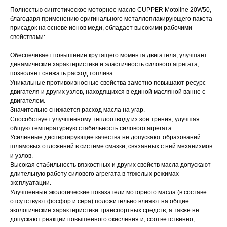
Полностью синтетическое моторное масло CUPPER Motoline 20W50,
благодаря применению оригинального металлоплакирующего пакета
присадок на основе ионов меди, обладает высокими рабочими
свойствами:
Обеспечивает повышение крутящего момента двигателя, улучшает
динамические характеристики и эластичность силового агрегата,
позволяет снижать расход топлива.
Уникальные противоизносные свойства заметно повышают ресурс
двигателя и других узлов, находящихся в единой масляной ванне с
двигателем.
Значительно снижается расход масла на угар.
Способствует улучшенному теплоотводу из зон трения, улучшая
общую температурную стабильность силового агрегата.
Усиленные диспергирующие качества не допускают образований
шламовых отложений в системе смазки, связанных с ней механизмов
и узлов.
Высокая стабильность вязкостных и других свойств масла допускают
длительную работу силового агрегата в тяжелых режимах
эксплуатации.
Улучшенные экологические показатели моторного масла (в составе
отсутствуют фосфор и сера) положительно влияют на общие
экологические характеристики транспортных средств, а также не
допускают реакции повышенного окисления и, соответственно,