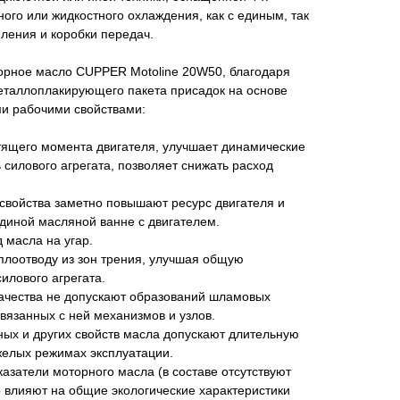
ого или жидкостного охлаждения, как с единым, так
ления и коробки передач.
орное масло CUPPER Motoline 20W50, благодаря
таллоплакирующего пакета присадок на основе
ми рабочими свойствами:
ящего момента двигателя, улучшает динамические
 силового агрегата, позволяет снижать расход
свойства заметно повышают ресурс двигателя и
единой масляной ванне с двигателем.
 масла на угар.
плоотводу из зон трения, улучшая общую
илового агрегата.
ачества не допускают образований шламовых
связанных с ней механизмов и узлов.
ных и других свойств масла допускают длительную
яжелых режимах эксплуатации.
азатели моторного масла (в составе отсутствуют
 влияют на общие экологические характеристики