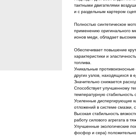
тактными двигателями воздушн
и с раздельным картером сцеп
Полностью синтетическое мот
применению оригинального ме
ионов меди, обладает высоки
Обеспечивает повышение крут
характеристики и эластичность
топлива.
Уникальные противоизносные 
других узлов, находящихся в 
Значительно снижается расход
Способствует улучшенному те
температурную стабильность с
Усиленные диспергирующие к
отложений в системе смазки, 
Высокая стабильность вязкост
работу силового агрегата в т
Улучшенные экологические пок
фосфор и сера) положительно