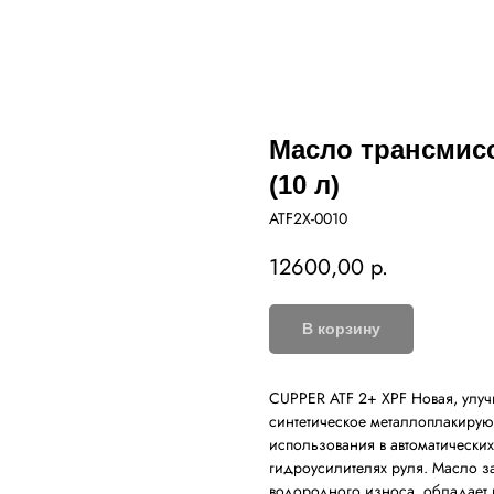
Масло трансмис
(10 л)
ATF2X-0010
12600,00
р.
В корзину
CUPPER ATF 2+ XPF Новая, улу
синтетическое металлоплакиру
использования в автоматических
гидроусилителях руля. Масло з
водородного износа, обладае