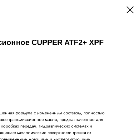
сионное CUPPER ATF2+ XPF
чшенная формула с измененным составом, полностью
ющее трансмиссионное масло, предназначенное для
 коробках передач, гидравлических системах и
ащищает металлические поверхности трения от
т повышенными моющими и диспергирующими