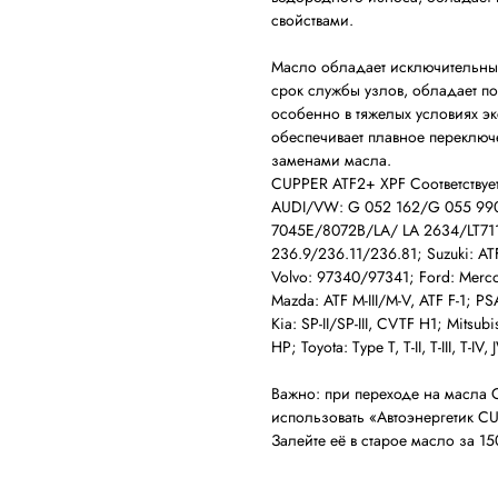
свойствами.
Масло обладает исключительны
срок службы узлов, обладает 
особенно в тяжелых условиях эк
обеспечивает плавное переключ
заменами масла.
CUPPER ATF2+ XPF Соответствуе
AUDI/VW: G 052 162/G 055 990
7045E/8072B/LA/ LA 2634/LT711
236.9/236.11/236.81; Suzuki: ATF
Volvo: 97340/97341; Ford: Mercon
Mazda: ATF M-III/M-V, ATF F-1; P
Kia: SP-II/SP-III, CVTF H1; Mitsubi
HP; Toyota: Type T, T-II, T-III, T-IV
Важно: при переходе на масла
использовать «Автоэнергетик CU
Залейте её в старое масло за 1