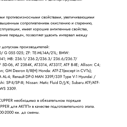
ми противоизносными свойствами, увеличивающими
повышенным сопротивлением окислению и старению,
сплуатации, имеет хорошие антипенные свойства,
ение передач, позволяет удвоить интервал между
т допускам производителей:
/ G 055 025; ZF: TE-ML14A/21L; BMW:
41; MB: 236.1/ 236.2/236.3/ 236.6/236.7/
 5D-06, AT 2384K, AT3314, AT3317, ATF B-IIE; Allison: С4;
; GM Dexron II/III(H) Honda: ATF-Z1(except in CVTs);
SA AL-4; Renault DP-0 MAN 339F/339 Type V-1 Hyundai /
shi: SP-II/SP-III; Nissan: Matic Fluid D/J/K; Subaru ATF/ATF-
, JWS 3309.
 CUPPER необходимо в обязательном порядке
PPER для АКПП» в качестве подготовительного этапа.
500-2000 км. до смены.