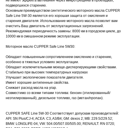
не имеют эффекта вытекания через микротрещины в прокладках,
подвергшихся старению.
Основным преимуществом синтетического моторного масла CUPPER
Safe Line 5W-30 является его хорошая защита от окисления и
старения двигателя. Использование моторного масла позволит вам
очистить Ваш двигатель от эксплуатационных загрязнений.
Рекомендуемая периодичность замены: 8000 км в городском цикле, до
10000 км в смешанном режиме эксплуатации.
Моторное масло CUPPER Safe Line 5W30:
Обладает повышенным сопротивлением окислению и старению,
особенно в тяжелых условиях эксплуатации.
Обладает исключительными моюще-диспергирующими свойствами.
Стабильно при высоких температурных нагрузках
Улучшает экологические показатели двигателя.
Имеет хорошие антипенные свойства.
Снижает расход масла на угар.
Совместимо со всеми типами топлива: бензин (этилированный/
неэтилированный), дизельное топливо, газ (метан/пропан).
CUPPER SAFE Line 5W-30 Соответствует допускам производителей:
API: SN Plus/CJ-4; ACEA: C3, A3/B4; GM: dexos 2; MB: 229.5/229.52;
BMW: LONGLIFE-04; VW: 504.00/507.00/505.00; RENAULT: RN 0720;